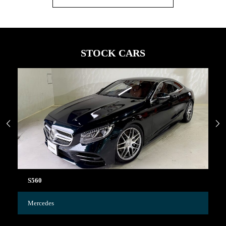
STOCK CARS


S560
C
Mercedes
Me