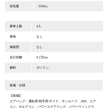
排気量
3500cc
乗車人数
4人
車検
なし
修復歴
なし
走行距離
9.2万km
燃料
ガソリン
装備・仕様
【装備】
エアバッグ：運転席/助手席/サイド、サンルーフ、ABS、エア
コン、Wエアコン、パワーステアリング、パワーウィンドウ、