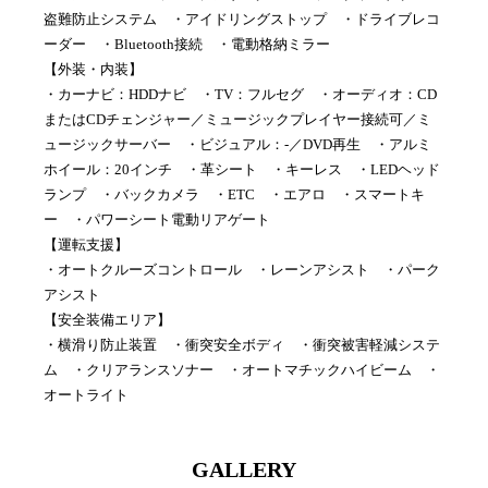
盗難防止システム ・アイドリングストップ ・ドライブレコ
ーダー ・Bluetooth接続 ・電動格納ミラー
【外装・内装】
・カーナビ：HDDナビ ・TV：フルセグ ・オーディオ：CD
またはCDチェンジャー／ミュージックプレイヤー接続可／ミ
ュージックサーバー ・ビジュアル：-／DVD再生 ・アルミ
ホイール：20インチ ・革シート ・キーレス ・LEDヘッド
ランプ ・バックカメラ ・ETC ・エアロ ・スマートキ
ー ・パワーシート電動リアゲート
【運転支援】
・オートクルーズコントロール ・レーンアシスト ・パーク
アシスト
【安全装備エリア】
・横滑り防止装置 ・衝突安全ボディ ・衝突被害軽減システ
ム ・クリアランスソナー ・オートマチックハイビーム ・
オートライト
GALLERY