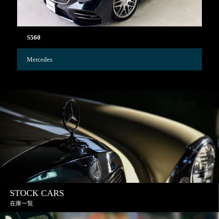
S560
C
Mercedes
Me
STOCK CARS
在庫一覧