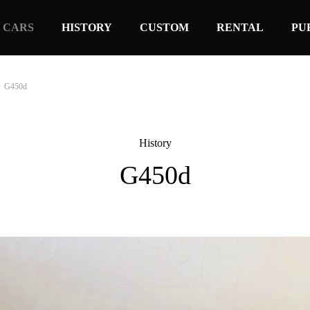
 CARS
HISTORY
CUSTOM
RENTAL
PU
G450d
History
G450d