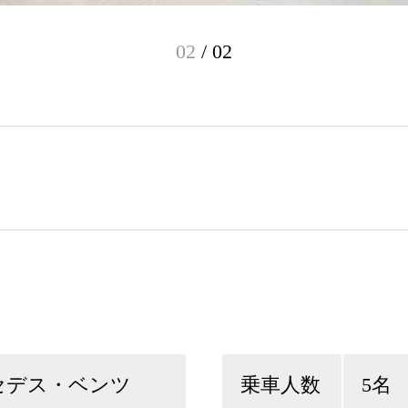
01
/
02
セデス・ベンツ
乗車人数
5名