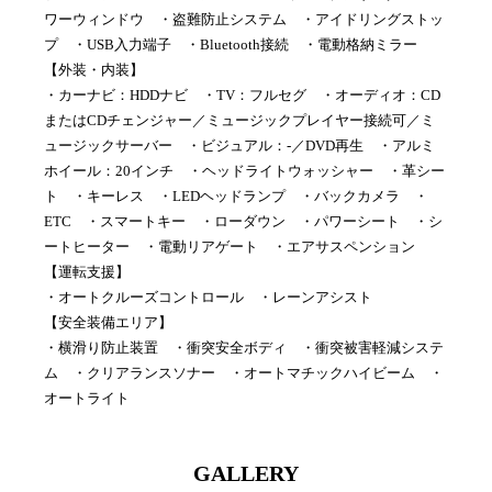
ワーウィンドウ ・盗難防止システム ・アイドリングストッ
プ ・USB入力端子 ・Bluetooth接続 ・電動格納ミラー
【外装・内装】
・カーナビ：HDDナビ ・TV：フルセグ ・オーディオ：CD
またはCDチェンジャー／ミュージックプレイヤー接続可／ミ
ュージックサーバー ・ビジュアル：-／DVD再生 ・アルミ
ホイール：20インチ ・ヘッドライトウォッシャー ・革シー
ト ・キーレス ・LEDヘッドランプ ・バックカメラ ・
ETC ・スマートキー ・ローダウン ・パワーシート ・シ
ートヒーター ・電動リアゲート ・エアサスペンション
【運転支援】
・オートクルーズコントロール ・レーンアシスト
【安全装備エリア】
・横滑り防止装置 ・衝突安全ボディ ・衝突被害軽減システ
ム ・クリアランスソナー ・オートマチックハイビーム ・
オートライト
GALLERY