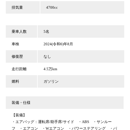
排気量
4700cc
乗車人数
5名
車検
2024(令和6)年8月
修復歴
なし
走行距離
4.5万km
燃料
ガソリン
装備・仕様
【装備】
・エアバッグ：運転席/助手席/サイド ・ABS ・サンルー
フ ・
エアコン ・Wエアコン
・
パワーステアリング ・パ