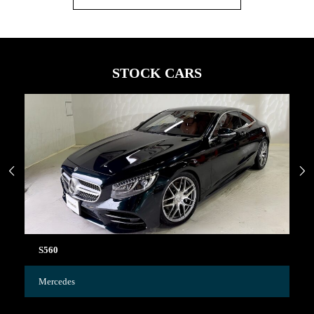
STOCK CARS


C63
R
Mercedes
Hi