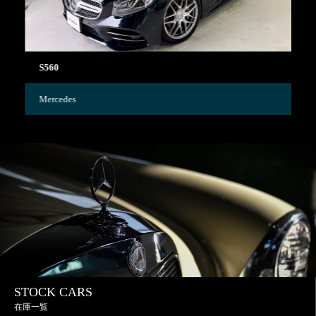
S560
C
Mercedes
Me
STOCK CARS
在庫一覧